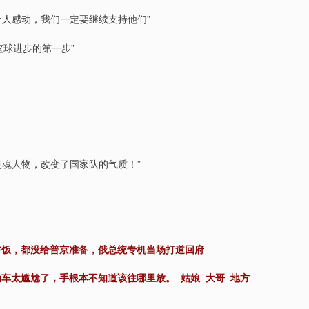
让人感动，我们一定要继续支持他们”
篮球进步的第一步”
灵魂人物，改变了国家队的气质！”
顿午饭，都没给普京准备，俄总统专机当场打道回府
动车太尴尬了，手根本不知道该往哪里放。_姑娘_大哥_地方