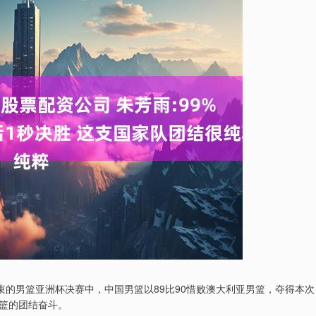
日结束的男篮亚洲杯决赛中，中国男篮以89比90惜败澳大利亚男篮，夺得本次
篮的团结奋斗。