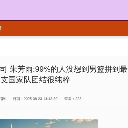
股
司 朱芳雨:99%的人没想到男篮拼到最
这支国家队团结很纯粹
启网
日期：2025-08-23 14:43:39
查看：228