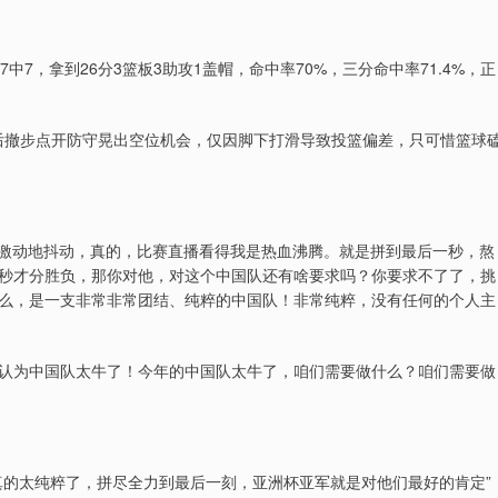
7中7，拿到26分3篮板3助攻1盖帽，命中率70%，三分命中率71.4%，正
功后撤步点开防守晃出空位机会，仅因脚下打滑导致投篮偏差，只可惜篮球
在激动地抖动，真的，比赛直播看得我是热血沸腾。就是拼到最后一秒，熬
一秒才分胜负，那你对他，对这个中国队还有啥要求吗？你要求不了了，挑
么，是一支非常非常团结、纯粹的中国队！非常纯粹，没有任何的个人主
认为中国队太牛了！今年的中国队太牛了，咱们需要做什么？咱们需要做
真的太纯粹了，拼尽全力到最后一刻，亚洲杯亚军就是对他们最好的肯定”