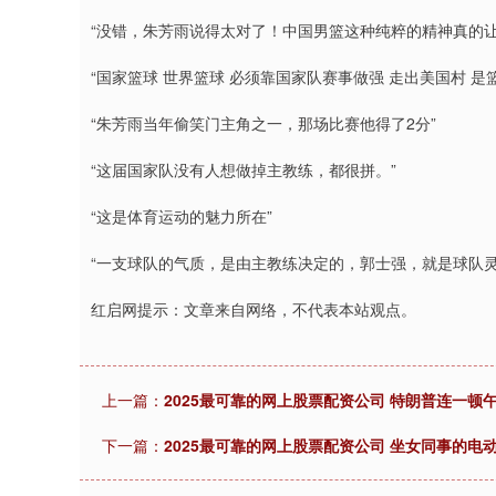
“没错，朱芳雨说得太对了！中国男篮这种纯粹的精神真的
“国家篮球 世界篮球 必须靠国家队赛事做强 走出美国村 是
“朱芳雨当年偷笑门主角之一，那场比赛他得了2分”
“这届国家队没有人想做掉主教练，都很拼。”
“这是体育运动的魅力所在”
“一支球队的气质，是由主教练决定的，郭士强，就是球队
红启网提示：文章来自网络，不代表本站观点。
上一篇：
2025最可靠的网上股票配资公司 特朗普连一
下一篇：
2025最可靠的网上股票配资公司 坐女同事的电