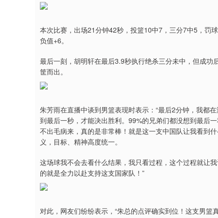
本次比赛，出场21分钟42秒，投篮10中7，三分7中5，罚球
负值+6。
最后一刻，胡明轩在最后3.9秒执行绝杀三分未中，但成
筐而出。
朱芳雨在直播中谈到男篮表现时表示：“最后2分钟，我都
到最后一秒，才能决出胜利。99%的兄弟们都没想到最后
不出毛病来，真的是非常棒！就是这一支中国队让我看到什
义，目标、精神高度统一。
这场球我不会去看什么结果，我只看过程，这个过程就让我
的就是全力以赴支持这支国家队！”
对此，网友们纷纷表示，“朱总的点评确实到位！这支男篮