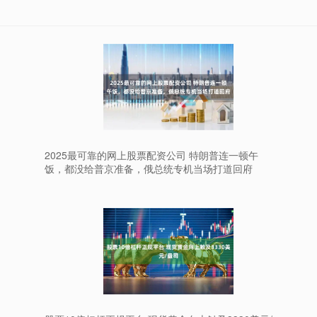
2025最可靠的网上股票配资公司 特朗普连一顿午
饭，都没给普京准备，俄总统专机当场打道回府