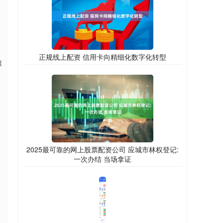
正规线上配资 信用卡向精细化数字化转型
磕
2025最可靠的网上股票配资公司 应城市林权登记:
一次办结 当场拿证